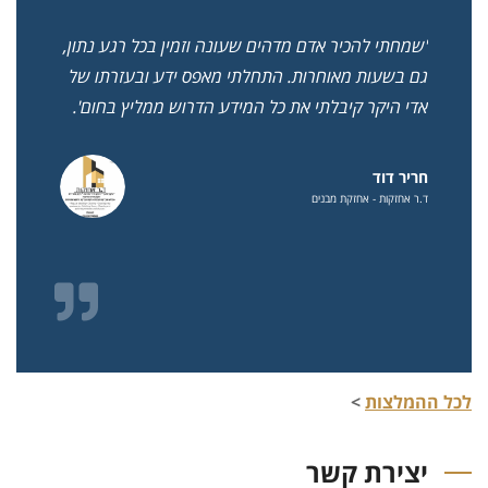
ע
'שמחתי להכיר אדם מדהים שעונה וזמין בכל רגע נתון,
'זה 
וץ
גם בשעות מאוחרות. התחלתי מאפס ידע ובעזרתו של
החשב
לכל
אדי היקר קיבלתי את כל המידע הדרוש ממליץ בחום'.
ואמי
עניי
חריר דוד
ד.ר אחזקות - אחזקת מבנים
שלמה
פמילי, אגרי
לכל ההמלצות
>
יצירת קשר