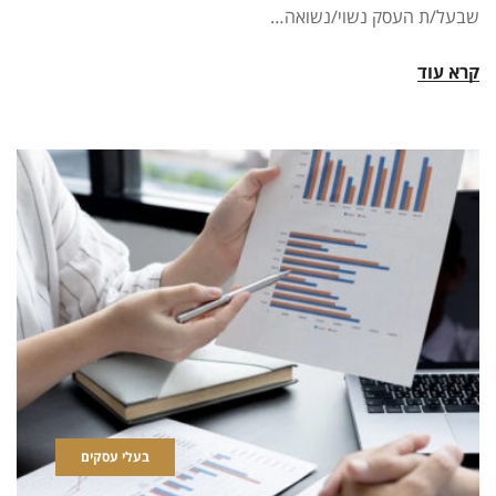
שבעל/ת העסק נשוי/נשואה…
קרא עוד
בעלי עסקים